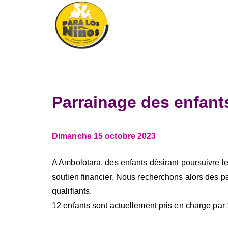
Aller
au
contenu
Para Los Ninos – Pour
Parrainage des enfant
Dimanche
15 octobre 2023
A Ambolotara, des enfants désirant poursuivre l
soutien financier. Nous recherchons alors des pa
qualifiants.
12 enfants sont actuellement pris en charge par 