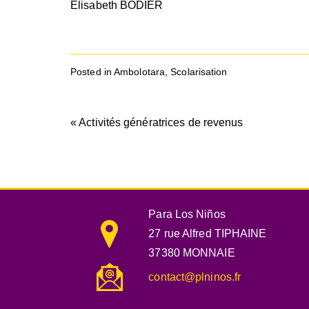
Elisabeth BODIER
Posted in
Ambolotara
,
Scolarisation
Navigation
« Activités génératrices de revenus
de
l’article
Para Los Niños
27 rue Alfred TIPHAINE
37380 MONNAIE
contact@plninos.fr