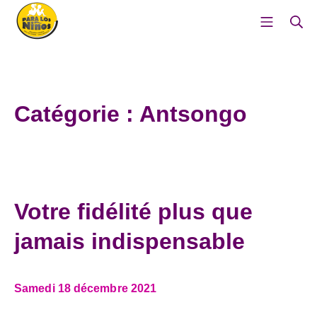
Aller
Menu mo
Re
au
contenu
Para Los Ninos – Pour les e
Catégorie :
Antsongo
Votre fidélité plus que
jamais indispensable
Samedi 18 décembre 2021