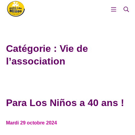
Aller
Menu mo
Re
au
contenu
Para Los Ninos – Pour les e
Catégorie :
Vie de
l’association
Para Los Niños a 40 ans !
Mardi 29 octobre 2024